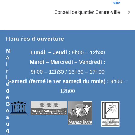
SUIV
Conseil de quartier Centre-ville
Horaires d’ouverture
M
Lundi – Jeudi :
9h00 – 12h30
a
Mardi – Mercredi – Vendredi :
i
r
9h00 – 12h30 / 13h30 – 17h00
i
Samedi (fermé le 1er samedi du mois) :
9h00 –
e
d
12h00
e
B
e
a
u
g