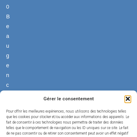
0
B
e
a
u
g
e
n
c
y
Gérer le consentement
02
Pour offrir les meilleures expériences, nous utilisons des technologies telles
38
que les cookies pour stocker et/ou accéder aux informations des appareils. Le
fait de consentir à ces technologies nous permettra de traiter des données
44
telles que le comportement de navigation ou les ID uniques sur ce site. Le fait
50
de ne pas consentir ou de retirer son consentement peut avoir un effet négatif