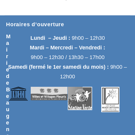
Horaires d’ouverture
M
Lundi – Jeudi :
9h00 – 12h30
a
Mardi – Mercredi – Vendredi :
i
r
9h00 – 12h30 / 13h30 – 17h00
i
Samedi (fermé le 1er samedi du mois) :
9h00 –
e
d
12h00
e
B
e
a
u
g
e
n