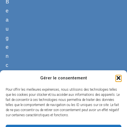
B
e
a
u
g
e
n
c
y
Gérer le consentement
02
Pour offrir les meilleures expériences, nous utilisons des technologies telles
38
que les cookies pour stocker et/ou accéder aux informations des appareils. Le
fait de consentir à ces technologies nous permettra de traiter des données
44
telles que le comportement de navigation ou les ID uniques sur ce site. Le fait
50
de ne pas consentir ou de retirer son consentement peut avoir un effet négatif
sur certaines caractéristiques et fonctions.
01
Nous