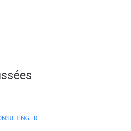
AIRIE
MON QUOTIDIEN
MON CADRE
ussées
NSULTING.FR