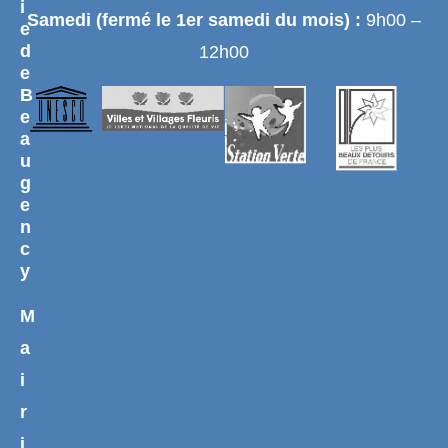
i
Samedi (fermé le 1er samedi du mois) :
9h00 –
e
d
12h00
e
B
e
a
u
g
e
n
c
y
M
a
i
r
i